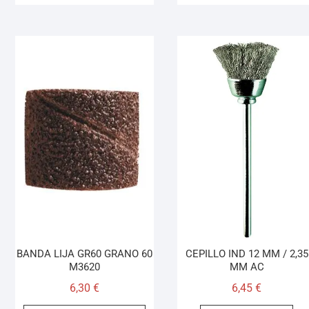
BANDA LIJA GR60 GRANO 60
CEPILLO IND 12 MM / 2,35
M3620
MM AC
6,30
€
6,45
€