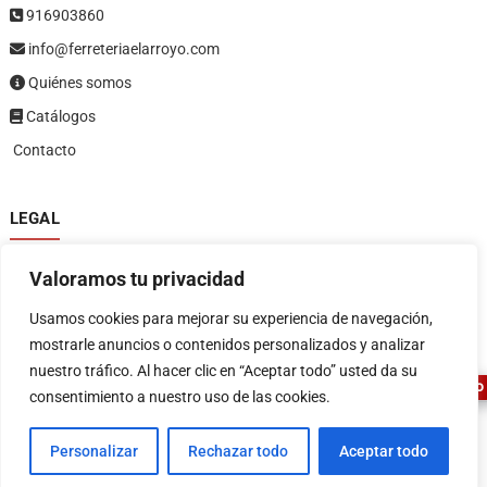
916903860
info@ferreteriaelarroyo.com
Quiénes somos
Catálogos
Contacto
LEGAL
Política de privacidad
Valoramos tu privacidad
Política de devoluciones y reembolsos
1
Términos y condiciones
Usamos cookies para mejorar su experiencia de navegación,
Aviso legal
mostrarle anuncios o contenidos personalizados y analizar
nuestro tráfico. Al hacer clic en “Aceptar todo” usted da su
ASESOR FERRETERO
consentimiento a nuestro uso de las cookies.
Personalizar
Rechazar todo
Aceptar todo
FERRETERIA EL ARROYO
| Diseñado por:
Tema Freesia
| © 2026
WordPress