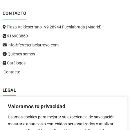
CONTACTO
Plaza Valdeserrano, N9 28944 Fuenlabrada (Madrid)
916903860
info@ferreteriaelarroyo.com
Quiénes somos
Catálogos
Contacto
LEGAL
Política de privacidad
Valoramos tu privacidad
Política de devoluciones y reembolsos
1
Términos y condiciones
Usamos cookies para mejorar su experiencia de navegación,
Aviso legal
mostrarle anuncios o contenidos personalizados y analizar