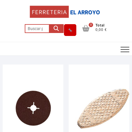
0
Total
0,00 €
Asesor El Arroyo
En línea · responde en segundos
Llamar (cerrado)
WhatsApp
Cómo llegar