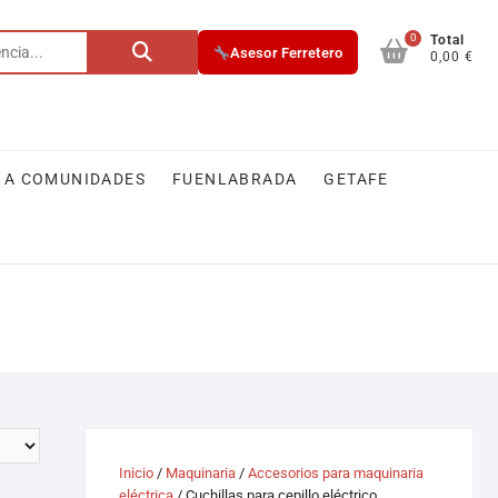
0
Total
Asesor Ferretero
0,00 €
 A COMUNIDADES
FUENLABRADA
GETAFE
Inicio
/
Maquinaria
/
Accesorios para maquinaria
eléctrica
/ Cuchillas para cepillo eléctrico