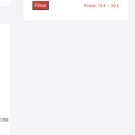
Filtrar
Precio:
10 €
—
20 €
E35E