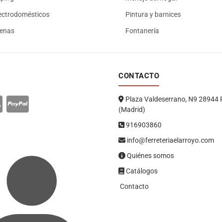
ectrodomésticos
Pintura y barnices
renas
Fontanería
CONTACTO
Plaza Valdeserrano, N9 28944 
(Madrid)
916903860
info@ferreteriaelarroyo.com
Quiénes somos
Catálogos
Contacto