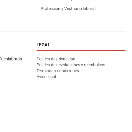
Protección y Vestuario laboral
LEGAL
Asesor El Arroyo
En línea · responde en segundos
Fuenlabrada
Política de privacidad
Política de devoluciones y reembolsos
Términos y condiciones
Llamar (cerrado)
WhatsApp
Cómo llegar
Aviso legal
¡Hola! Soy el asesor virtual de Ferretería El Arroyo.
Cuéntame qué necesitas y te ayudo a encontrarlo,
aunque no sepas el nombre exacto