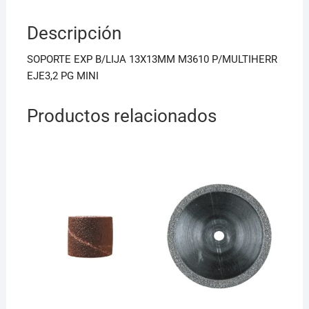
b
A
Descripción
o
p
o
p
SOPORTE EXP B/LIJA 13X13MM M3610 P/MULTIHERR
k
EJE3,2 PG MINI
Productos relacionados