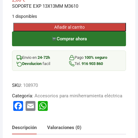
SOPORTE EXP 13X13MM M3610
1 disponibles
Añadir al carrito
SOPORTE
EXP
Comprar ahora
13X13MM
M3610
Envio en
24-72h
Pago
100% seguro
cantidad
Devolucion
facil
Tel.
916 903 860
SKU:
108970
Categoría:
Accesorios para miniherramienta eléctrica
F
E
W
a
m
h
c
ai
at
Descripción
Valoraciones (0)
e
l
s