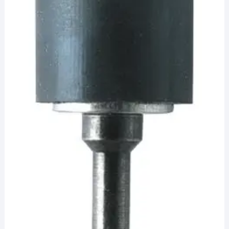
¡Hola! Soy el asesor virtual de Ferretería El Arroyo.
Cuéntame qué necesitas y te ayudo a encontrarlo,
aunque no sepas el nombre exacto