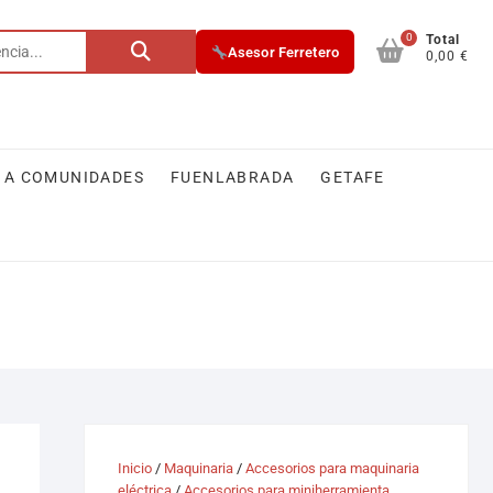
0
Buscar
Total
Asesor Ferretero
0,00 €
por:
 A COMUNIDADES
FUENLABRADA
GETAFE
Inicio
/
Maquinaria
/
Accesorios para maquinaria
eléctrica
/
Accesorios para miniherramienta