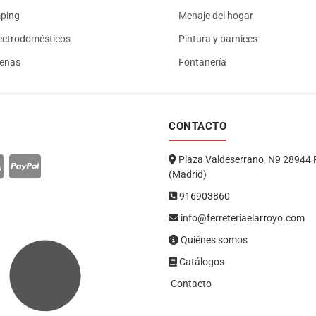
mping
Menaje del hogar
ectrodomésticos
Pintura y barnices
renas
Fontanería
CONTACTO
Plaza Valdeserrano, N9 28944 
(Madrid)
916903860
info@ferreteriaelarroyo.com
Quiénes somos
Catálogos
Contacto