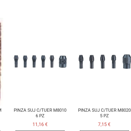
M
PINZA SUJ C/TUER M8010
PINZA SUJ C/TUER M8020
6 PZ
5 PZ
11,16
€
7,15
€