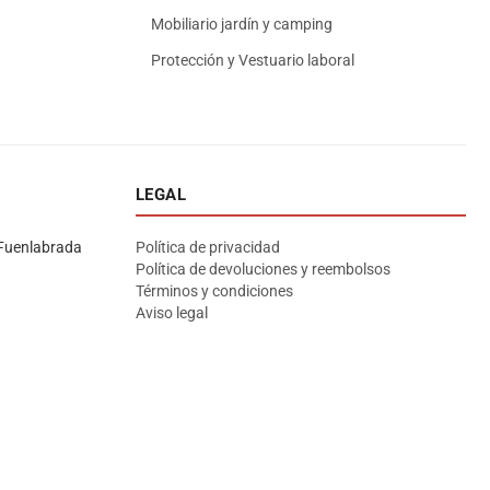
Mobiliario jardín y camping
Protección y Vestuario laboral
LEGAL
Asesor El Arroyo
En línea · responde en segundos
Fuenlabrada
Política de privacidad
Política de devoluciones y reembolsos
Términos y condiciones
Llamar
WhatsApp
Cómo llegar
Aviso legal
¡Hola! Soy el asesor virtual de Ferretería El Arroyo.
Cuéntame qué necesitas y te ayudo a encontrarlo,