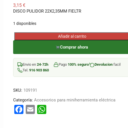
3,15
€
DISCO PULIDOR 22X2,35MM FIELTR
1 disponibles
Añadir al carrito
DISCO
PULIDOR
Comprar ahora
22X2,35MM
FIELTR
Envio en
24-72h
Pago
100% seguro
Devolucion
facil
cantidad
Tel.
916 903 860
SKU:
109191
Categoría:
Accesorios para miniherramienta eléctrica
F
E
W
a
m
h
c
ai
at