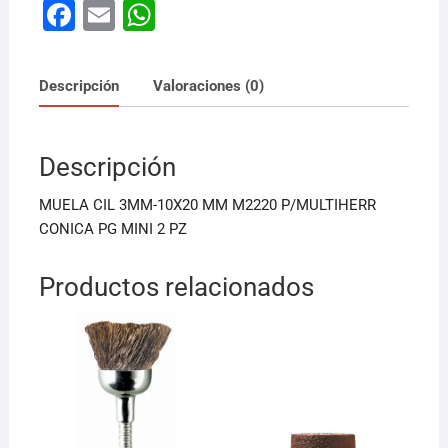
F
E
W
a
m
h
c
ai
at
Descripción
Valoraciones (0)
e
l
s
b
A
Descripción
o
p
o
p
MUELA CIL 3MM-10X20 MM M2220 P/MULTIHERR
k
CONICA PG MINI 2 PZ
Productos relacionados