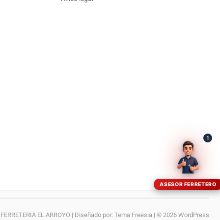
¡Hola! Soy el asesor virtual de Ferretería El Arroyo.
Cuéntame qué necesitas y te ayudo a encontrarlo,
aunque no sepas el nombre exacto
1
ASESOR FERRETERO
FERRETERIA EL ARROYO
| Diseñado por:
Tema Freesia
| © 2026
WordPress