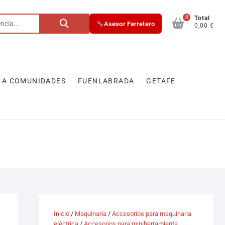
0
Buscar
Total
Asesor Ferretero
0,00 €
por:
 A COMUNIDADES
FUENLABRADA
GETAFE
Inicio
/
Maquinaria
/
Accesorios para maquinaria
eléctrica
/
Accesorios para miniherramienta