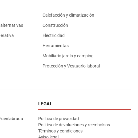
Calefacción y climatización
alternativas
Construcción
erativa
Electricidad
Herramientas
Mobiliario jardín y camping
Protección y Vestuario laboral
LEGAL
Asesor El Arroyo
En línea · responde en segundos
Fuenlabrada
Política de privacidad
Política de devoluciones y reembolsos
Términos y condiciones
Llamar (cerrado)
WhatsApp
Cómo llegar
Aviso legal