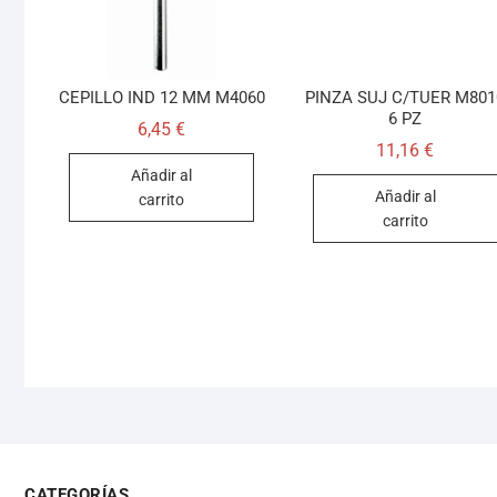
CEPILLO IND 12 MM M4060
PINZA SUJ C/TUER M801
6 PZ
6,45
€
11,16
€
Añadir al
Añadir al
carrito
carrito
CATEGORÍAS