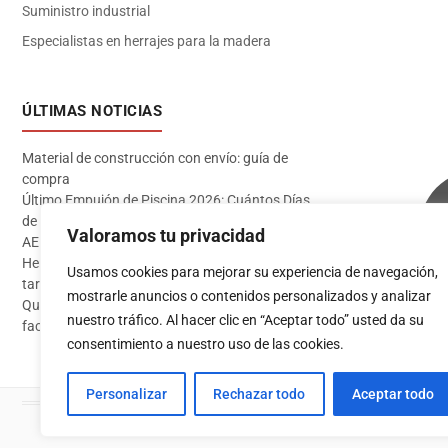
Suministro industrial
Especialistas en herrajes para la madera
ÚLTIMAS NOTICIAS
Material de construcción con envío: guía de
compra
Último Empujón de Piscina 2026: Cuántos Días
de Baño te Quedan en Madrid Sur (Datos
Valoramos tu privacidad
AEMET)
Herramientas imprescindibles para instalar
Usamos cookies para mejorar su experiencia de navegación,
tarima flotante
mostrarle anuncios o contenidos personalizados y analizar
Qué pintura usar en exterior: guía completa para
Acceder
nuestro tráfico. Al hacer clic en “Aceptar todo” usted da su
fachadas 2026
consentimiento a nuestro uso de las cookies.
Personalizar
Rechazar todo
Aceptar todo