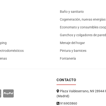
Baño y sanitario
Cogeneración, nuevas energías 
Economato y consumibles coop
Ganchos y colgadores de pared
mping
Menaje del hogar
ectrodomésticos
Pintura y barnices
renas
Fontanería
CONTACTO
Plaza Valdeserrano, N9 28944 
(Madrid)
916903860