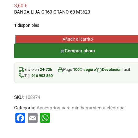
3,60
€
BANDA LIJA GR60 GRANO 60 M3620
1 disponibles
Añadir al carrito
BANDA
LIJA
Comprar ahora
GR60
GRANO
Envio en
24-72h
Pago
100% seguro
Devolucion
facil
60
Tel.
916 903 860
M3620
cantidad
SKU:
108974
Categoría:
Accesorios para miniherramienta eléctrica
F
E
W
a
m
h
c
ai
at