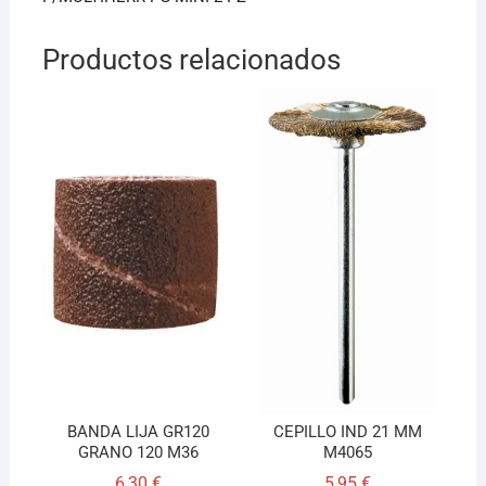
k
Productos relacionados
BANDA LIJA GR120
CEPILLO IND 21 MM
GRANO 120 M36
M4065
6,30
€
5,95
€