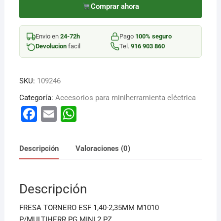
TORNERO
Comprar ahora
ESF
1,40-
Envio en
24-72h
Pago
100% seguro
2,35MM
Devolucion
facil
Tel.
916 903 860
cantidad
SKU:
109246
Categoría:
Accesorios para miniherramienta eléctrica
F
E
W
a
m
h
c
ai
at
Descripción
Valoraciones (0)
e
l
s
b
A
Descripción
o
p
o
p
FRESA TORNERO ESF 1,40-2,35MM M1010
P/MULTIHERR PG MINI 2 PZ