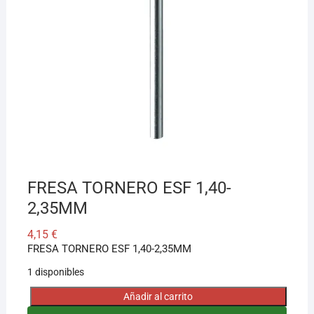
¡Hola! Soy el asesor virtual de Ferretería El Arroyo.
Cuéntame qué necesitas y te ayudo a encontrarlo,
aunque no sepas el nombre exacto
FRESA TORNERO ESF 1,40-
2,35MM
4,15
€
FRESA TORNERO ESF 1,40-2,35MM
1 disponibles
Añadir al carrito
FRESA