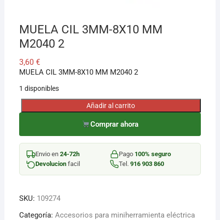
MUELA CIL 3MM-8X10 MM
M2040 2
3,60
€
MUELA CIL 3MM-8X10 MM M2040 2
1 disponibles
Añadir al carrito
MUELA
CIL
Comprar ahora
3MM-
8X10
Envio en
24-72h
Pago
100% seguro
MM
Devolucion
facil
Tel.
916 903 860
M2040
2
cantidad
SKU:
109274
Categoría:
Accesorios para miniherramienta eléctrica