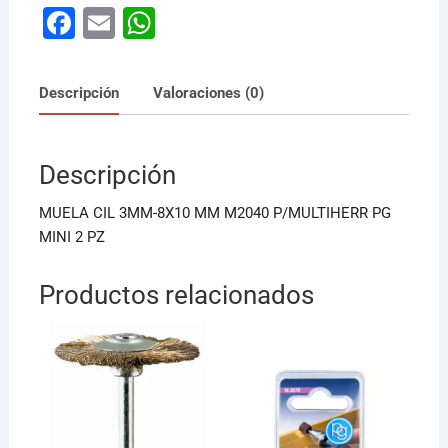
F
E
W
a
m
h
c
ai
at
Descripción
Valoraciones (0)
e
l
s
b
A
Descripción
o
p
o
p
MUELA CIL 3MM-8X10 MM M2040 P/MULTIHERR PG
k
MINI 2 PZ
Productos relacionados