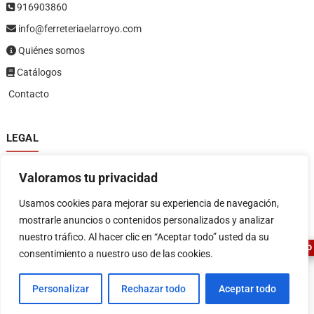
916903860
info@ferreteriaelarroyo.com
Quiénes somos
Catálogos
Contacto
LEGAL
Política de privacidad
Valoramos tu privacidad
Política de devoluciones y reembolsos
1
Términos y condiciones
Usamos cookies para mejorar su experiencia de navegación,
Aviso legal
mostrarle anuncios o contenidos personalizados y analizar
nuestro tráfico. Al hacer clic en “Aceptar todo” usted da su
ASESOR FERRETERO
consentimiento a nuestro uso de las cookies.
Personalizar
Rechazar todo
Aceptar todo
FERRETERIA EL ARROYO
| Diseñado por:
Tema Freesia
| © 2026
WordPress