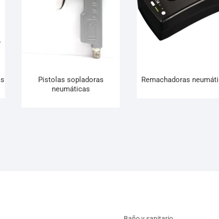
as
Pistolas sopladoras
Remachadoras neumáti
neumáticas
Baño y sanitario