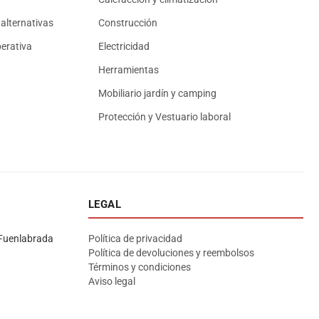
alternativas
Construcción
erativa
Electricidad
Herramientas
Mobiliario jardín y camping
Protección y Vestuario laboral
LEGAL
Asesor El Arroyo
En línea · responde en segundos
Fuenlabrada
Política de privacidad
Política de devoluciones y reembolsos
Términos y condiciones
Llamar (cerrado)
WhatsApp
Cómo llegar
Aviso legal