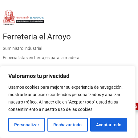
Ferreteria el Arroyo
Suministro industrial
Especialistas en herrajes para la madera
Valoramos tu privacidad
ÚLTIMAS NOTICIAS
1
Usamos cookies para mejorar su experiencia de navegación,
Material de construcción con envío: guía de compra
mostrarle anuncios o contenidos personalizados y analizar
Último Empujón de Piscina 2026: Cuántos Días de Baño te Quedan en
nuestro tráfico. Al hacer clic en “Aceptar todo” usted da su
Madrid Sur (Datos AEMET)
ASESOR FERRETERO
consentimiento a nuestro uso de las cookies.
Herramientas imprescindibles para instalar tarima flotante
Qué pintura usar en exterior: guía completa para fachadas 2026
Personalizar
Rechazar todo
Aceptar todo
ACEPTAMOS