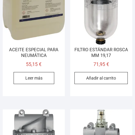
Asesor El Arroyo
En línea · responde en segundos
Llamar (cerrado)
WhatsApp
Cómo llegar
ACEITE ESPECIAL PARA
FILTRO ESTÁNDAR ROSCA
NEUMÁTICA
MM 19,17
55,15
€
71,95
€
¡Hola! Soy el asesor virtual de Ferretería El Arroyo.
Cuéntame qué necesitas y te ayudo a encontrarlo,
Leer más
Añadir al carrito
aunque no sepas el nombre exacto