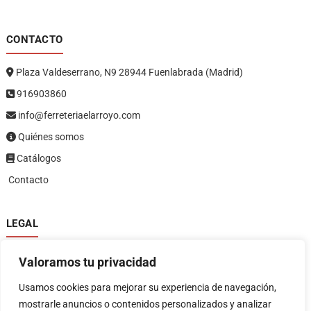
CONTACTO
Plaza Valdeserrano, N9 28944 Fuenlabrada (Madrid)
916903860
info@ferreteriaelarroyo.com
Quiénes somos
Catálogos
Contacto
LEGAL
Política de privacidad
Valoramos tu privacidad
Política de devoluciones y reembolsos
1
Términos y condiciones
Usamos cookies para mejorar su experiencia de navegación,
Aviso legal
mostrarle anuncios o contenidos personalizados y analizar