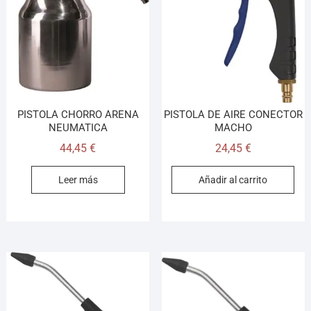
Llamar
WhatsApp
Cómo llegar
PISTOLA CHORRO ARENA
PISTOLA DE AIRE CONECTOR
¡Hola! Soy el asesor virtual de Ferretería El Arroyo.
NEUMATICA
MACHO
Cuéntame qué necesitas y te ayudo a encontrarlo,
aunque no sepas el nombre exacto
44,45
€
24,45
€
Leer más
Añadir al carrito