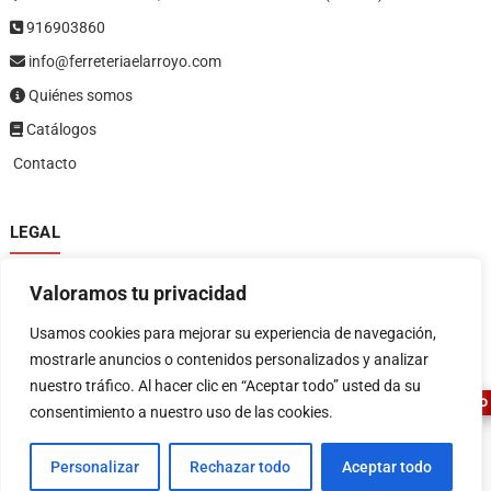
916903860
info@ferreteriaelarroyo.com
Quiénes somos
Catálogos
Contacto
LEGAL
Política de privacidad
Valoramos tu privacidad
Política de devoluciones y reembolsos
1
Términos y condiciones
Usamos cookies para mejorar su experiencia de navegación,
Aviso legal
mostrarle anuncios o contenidos personalizados y analizar
nuestro tráfico. Al hacer clic en “Aceptar todo” usted da su
ASESOR FERRETERO
consentimiento a nuestro uso de las cookies.
Personalizar
Rechazar todo
Aceptar todo
FERRETERIA EL ARROYO
| Diseñado por:
Tema Freesia
| © 2026
WordPress