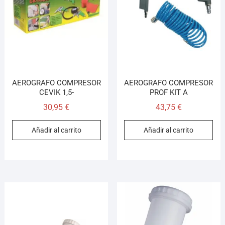
¡Hola! Soy el asesor virtual de Ferretería El Arroyo.
Cuéntame qué necesitas y te ayudo a encontrarlo,
aunque no sepas el nombre exacto
AEROGRAFO COMPRESOR
AEROGRAFO COMPRESOR
CEVIK 1,5-
PROF KIT A
30,95
€
43,75
€
Añadir al carrito
Añadir al carrito