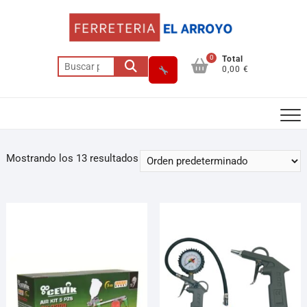
0
Total
0,00 €
Mostrando los 13 resultados
Asesor El Arroyo
En línea · responde en segundos
Llamar (cerrado)
WhatsApp
Cómo llegar