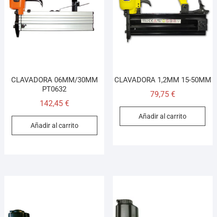
Asesor El Arroyo
En línea · responde en segundos
Llamar (cerrado)
WhatsApp
Cómo llegar
CLAVADORA 06MM/30MM
CLAVADORA 1,2MM 15-50MM
PT0632
79,75
€
142,45
€
¡Hola! Soy el asesor virtual de Ferretería El Arroyo.
Añadir al carrito
Cuéntame qué necesitas y te ayudo a encontrarlo,
Añadir al carrito
aunque no sepas el nombre exacto