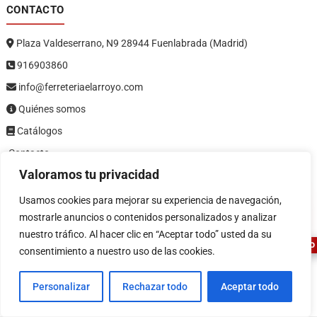
CONTACTO
Plaza Valdeserrano, N9 28944 Fuenlabrada (Madrid)
916903860
info@ferreteriaelarroyo.com
Quiénes somos
Catálogos
Contacto
Valoramos tu privacidad
1
LEGAL
Usamos cookies para mejorar su experiencia de navegación,
mostrarle anuncios o contenidos personalizados y analizar
Política de privacidad
nuestro tráfico. Al hacer clic en “Aceptar todo” usted da su
Política de devoluciones y reembolsos
ASESOR FERRETERO
consentimiento a nuestro uso de las cookies.
Términos y condiciones
Aviso legal
Personalizar
Rechazar todo
Aceptar todo