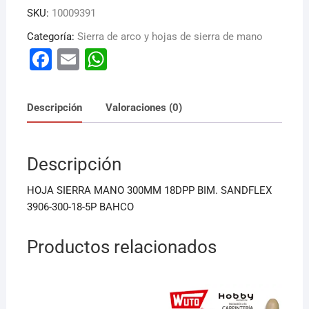
SKU:
10009391
Categoría:
Sierra de arco y hojas de sierra de mano
F
E
W
a
m
h
c
ai
at
Descripción
Valoraciones (0)
e
l
s
b
A
Descripción
o
p
o
p
HOJA SIERRA MANO 300MM 18DPP BIM. SANDFLEX
k
3906-300-18-5P BAHCO
Productos relacionados