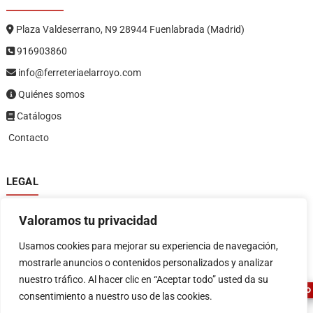
Plaza Valdeserrano, N9 28944 Fuenlabrada (Madrid)
916903860
info@ferreteriaelarroyo.com
Quiénes somos
Catálogos
Contacto
LEGAL
Política de privacidad
Valoramos tu privacidad
Política de devoluciones y reembolsos
1
Términos y condiciones
Usamos cookies para mejorar su experiencia de navegación,
Aviso legal
mostrarle anuncios o contenidos personalizados y analizar
nuestro tráfico. Al hacer clic en “Aceptar todo” usted da su
ASESOR FERRETERO
consentimiento a nuestro uso de las cookies.