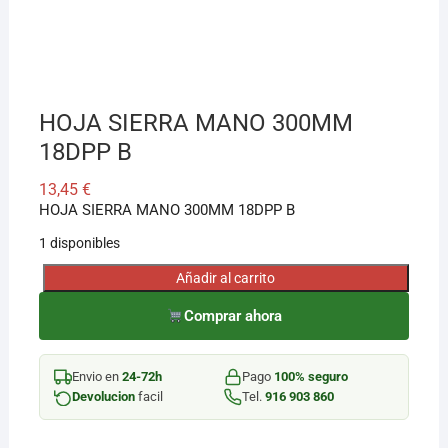
¡Hola! Soy el asesor virtual de Ferretería El Arroyo.
Cuéntame qué necesitas y te ayudo a encontrarlo,
aunque no sepas el nombre exacto
HOJA SIERRA MANO 300MM
18DPP B
13,45
€
HOJA SIERRA MANO 300MM 18DPP B
1 disponibles
Añadir al carrito
HOJA
SIERRA
Comprar ahora
MANO
300MM
Envio en
24-72h
Pago
100% seguro
18DPP
Devolucion
facil
Tel.
916 903 860
B
cantidad