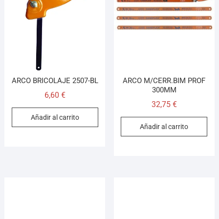
Asesor El Arroyo
En línea · responde en segundos
Llamar (cerrado)
WhatsApp
Cómo llegar
ARCO BRICOLAJE 2507-BL
ARCO M/CERR.BIM PROF
300MM
6,60
€
32,75
€
¡Hola! Soy el asesor virtual de Ferretería El Arroyo.
Añadir al carrito
Cuéntame qué necesitas y te ayudo a encontrarlo,
Añadir al carrito
aunque no sepas el nombre exacto