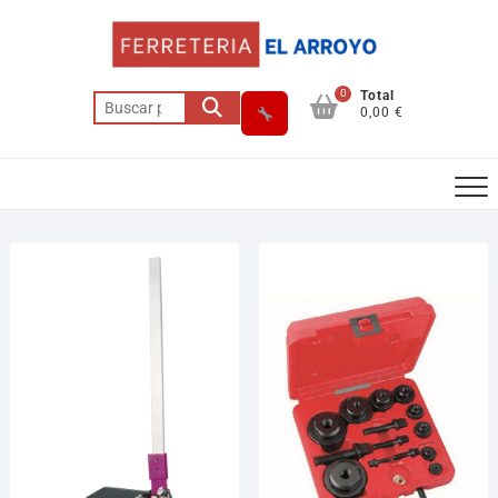
0
Total
0,00 €
Asesor El Arroyo
En línea · responde en segundos
Llamar (cerrado)
WhatsApp
Cómo llegar