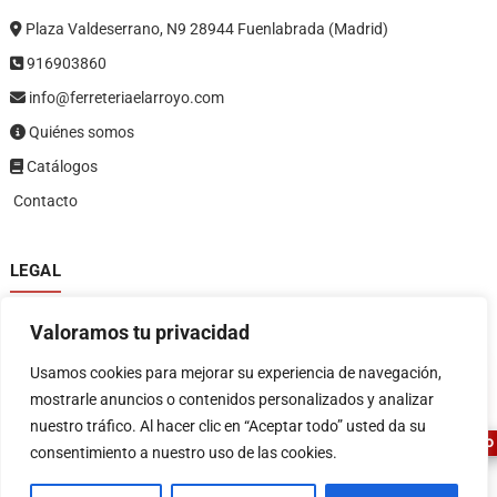
Plaza Valdeserrano, N9 28944 Fuenlabrada (Madrid)
916903860
info@ferreteriaelarroyo.com
Quiénes somos
Catálogos
Contacto
LEGAL
Política de privacidad
Valoramos tu privacidad
Política de devoluciones y reembolsos
1
Términos y condiciones
Usamos cookies para mejorar su experiencia de navegación,
Aviso legal
mostrarle anuncios o contenidos personalizados y analizar
nuestro tráfico. Al hacer clic en “Aceptar todo” usted da su
ASESOR FERRETERO
consentimiento a nuestro uso de las cookies.