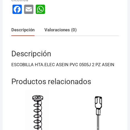
F
E
W
a
m
h
c
ai
at
Descripción
Valoraciones (0)
e
l
s
b
A
Descripción
o
p
o
p
ESCOBILLA HTA.ELEC ASEIN PVC 0505J 2 PZ ASEIN
k
Productos relacionados