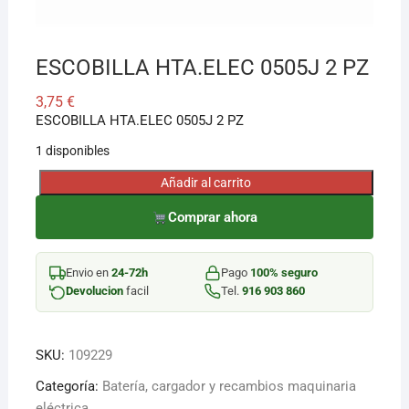
ESCOBILLA HTA.ELEC 0505J 2 PZ
3,75
€
ESCOBILLA HTA.ELEC 0505J 2 PZ
1 disponibles
Añadir al carrito
ESCOBILLA
HTA.ELEC
Comprar ahora
0505J
2
Envio en
24-72h
Pago
100% seguro
PZ
Devolucion
facil
Tel.
916 903 860
cantidad
SKU:
109229
Categoría:
Batería, cargador y recambios maquinaria
eléctrica