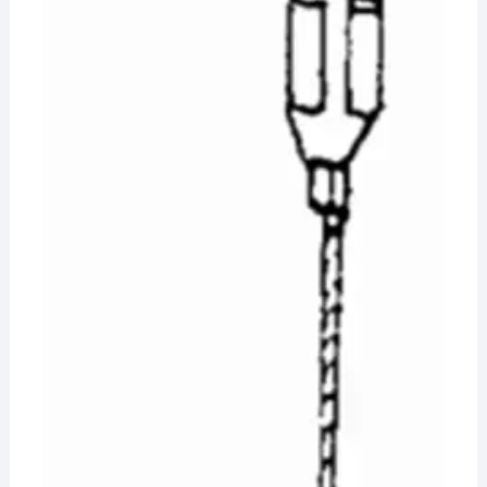
¡Hola! Soy el asesor virtual de Ferretería El Arroyo.
Cuéntame qué necesitas y te ayudo a encontrarlo,
aunque no sepas el nombre exacto