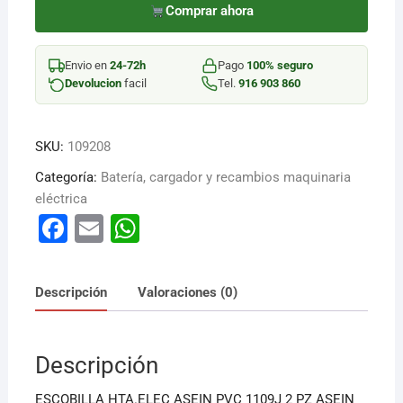
HTA.ELEC
Comprar ahora
1109J
2
Envio en
24-72h
Pago
100% seguro
PZ
Devolucion
facil
Tel.
916 903 860
cantidad
SKU:
109208
Categoría:
Batería, cargador y recambios maquinaria
eléctrica
F
E
W
a
m
h
c
ai
at
Descripción
Valoraciones (0)
e
l
s
b
A
Descripción
o
p
o
p
ESCOBILLA HTA.ELEC ASEIN PVC 1109J 2 PZ ASEIN