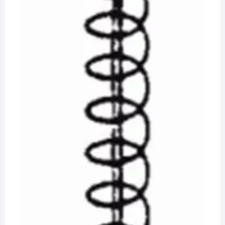
¡Hola! Soy el asesor virtual de Ferretería El Arroyo.
Cuéntame qué necesitas y te ayudo a encontrarlo,
aunque no sepas el nombre exacto