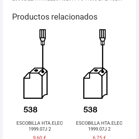
k
Productos relacionados
ESCOBILLA HTA.ELEC
ESCOBILLA HTA.ELEC
1999.07J 2
1999.07J 2
9,60
€
6,75
€