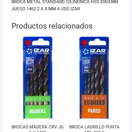
o
p
BROCA METAL STANDARD CILINDRICA HSS DIN338N
k
JUEGO 1462-2 A 8 MM 6 UDS IZAR
Productos relacionados
BROCAS MADERA CRV JG
BROCA LADRILLO PUNTA