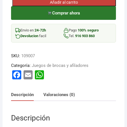
Añadir al carrito
BROCA
MET
Comprar ahora
JUEGO
HSS
Envio en
24-72h
Pago
100% seguro
6
Devolucion
facil
Tel.
916 903 860
PZ
cantidad
SKU:
109007
Categoría:
Juegos de brocas y afiladores
F
E
W
a
m
h
c
ai
at
Descripción
Valoraciones (0)
e
l
s
b
A
Descripción
o
p