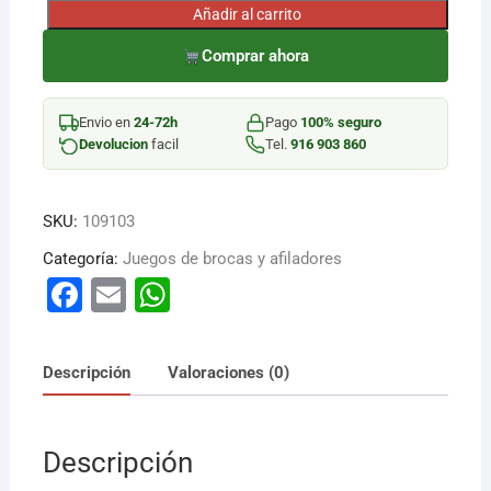
Añadir al carrito
BROCA
LADRILLO
Comprar ahora
PUNTA
MD
Envio en
24-72h
Pago
100% seguro
JGO
Devolucion
facil
Tel.
916 903 860
5
cantidad
SKU:
109103
Categoría:
Juegos de brocas y afiladores
F
E
W
a
m
h
c
ai
at
Descripción
Valoraciones (0)
e
l
s
b
A
Descripción
o
p