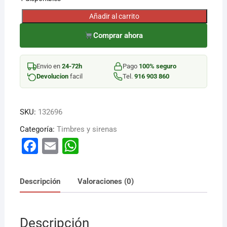
Añadir al carrito
TIMBRE
INALÁMBRICO
Comprar ahora
EXT.
205X25
Envio en
24-72h
Pago
100% seguro
cantidad
Devolucion
facil
Tel.
916 903 860
SKU:
132696
Categoría:
Timbres y sirenas
F
E
W
a
m
h
c
ai
at
Descripción
Valoraciones (0)
e
l
s
b
A
Descripción
o
p