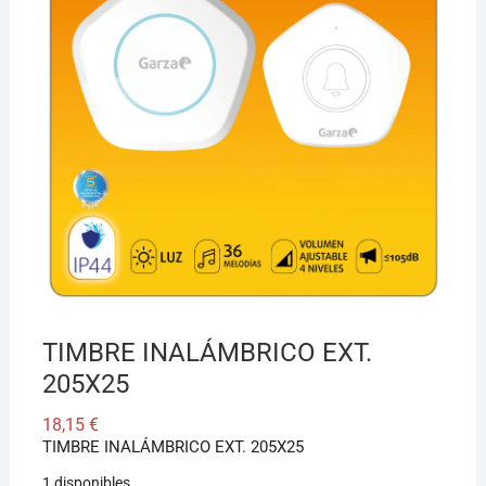
¡Hola! Soy el asesor virtual de Ferretería El Arroyo.
Cuéntame qué necesitas y te ayudo a encontrarlo,
aunque no sepas el nombre exacto
TIMBRE INALÁMBRICO EXT.
205X25
18,15
€
TIMBRE INALÁMBRICO EXT. 205X25
1 disponibles