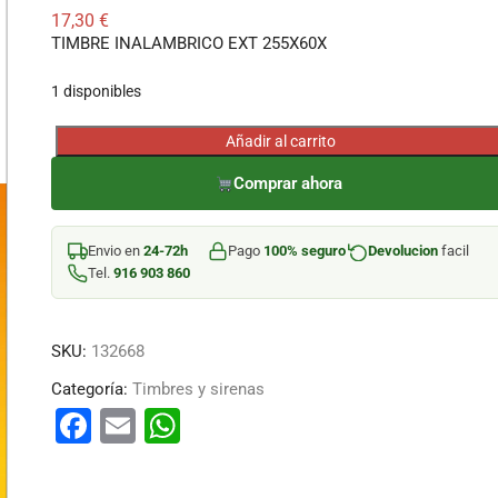
17,30
€
TIMBRE INALAMBRICO EXT 255X60X
1 disponibles
Añadir al carrito
TIMBRE
INALAMBRICO
Comprar ahora
EXT
255X60X
Envio en
24-72h
Pago
100% seguro
Devolucion
facil
cantidad
Tel.
916 903 860
SKU:
132668
Categoría:
Timbres y sirenas
F
E
W
a
m
h
c
ai
at