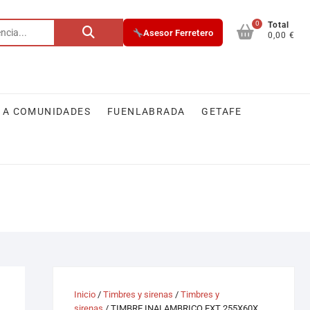
0
Buscar
Total
Asesor Ferretero
0,00 €
por:
 A COMUNIDADES
FUENLABRADA
GETAFE
Inicio
/
Timbres y sirenas
/
Timbres y
sirenas
/ TIMBRE INALAMBRICO EXT 255X60X