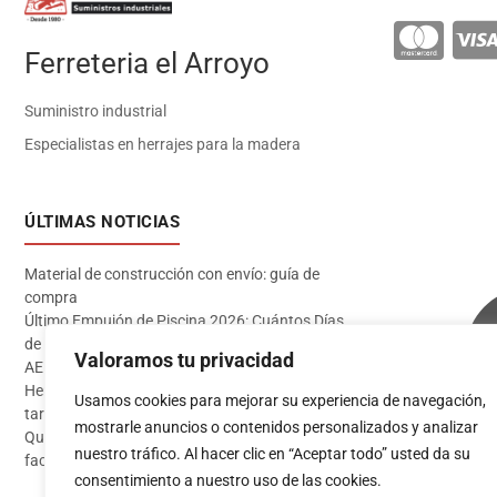
Ferreteria el Arroyo
Suministro industrial
Especialistas en herrajes para la madera
ÚLTIMAS NOTICIAS
Material de construcción con envío: guía de
compra
Último Empujón de Piscina 2026: Cuántos Días
de Baño te Quedan en Madrid Sur (Datos
Valoramos tu privacidad
AEMET)
Herramientas imprescindibles para instalar
Usamos cookies para mejorar su experiencia de navegación,
tarima flotante
mostrarle anuncios o contenidos personalizados y analizar
Qué pintura usar en exterior: guía completa para
Acceder
nuestro tráfico. Al hacer clic en “Aceptar todo” usted da su
fachadas 2026
consentimiento a nuestro uso de las cookies.