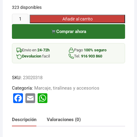
323 disponibles
¡Hola! Soy el asesor virtual de Ferretería El Arroyo.
ROTULADOR
Añadir al carrito
Cuéntame qué necesitas y te ayudo a encontrarlo,
PERM.
aunque no sepas el nombre exacto
Comprar ahora
FINO-
P/REDON.N
cantidad
Envio en
24-72h
Pago
100% seguro
Devolucion
facil
Tel.
916 903 860
SKU:
23020318
Categoría:
Marcaje, tiralíneas y accesorios
F
E
W
a
m
h
c
ai
at
Descripción
Valoraciones (0)
e
l
s