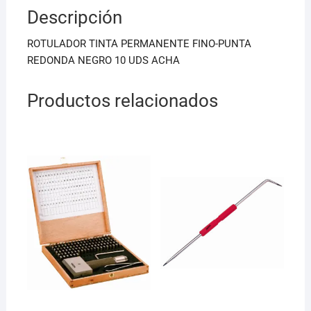
b
A
Descripción
o
p
o
p
ROTULADOR TINTA PERMANENTE FINO-PUNTA
k
REDONDA NEGRO 10 UDS ACHA
Productos relacionados