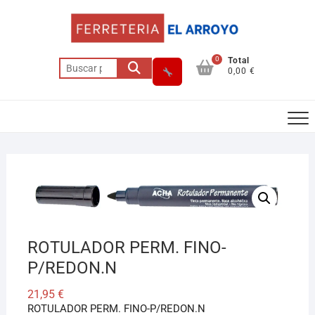
Saltar
al
contenido
0
Total
Buscar
0,00 €
por:
Asesor El Arroyo
En línea · responde en segundos
ROTULADOR PERM. FINO-
Llamar (cerrado)
WhatsApp
Cómo llegar
P/REDON.N
21,95
€
ROTULADOR PERM. FINO-P/REDON.N