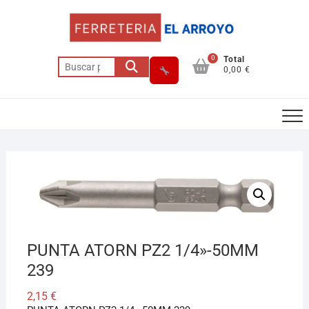
Saltar
al
contenido
0
Total
Buscar
0,00 €
por:
Asesor El Arroyo
En línea · responde en segundos
Llamar (cerrado)
WhatsApp
Cómo llegar
PUNTA ATORN PZ2 1/4»-50MM
239
2,15
€