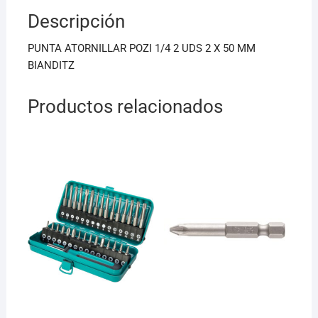
b
A
Descripción
o
p
o
p
PUNTA ATORNILLAR POZI 1/4 2 UDS 2 X 50 MM
k
BIANDITZ
Productos relacionados