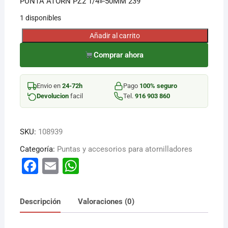
PUNTA ATORN PZ2 1/4»-50MM 239
1 disponibles
¡Hola! Soy el asesor virtual de Ferretería El Arroyo.
Cuéntame qué necesitas y te ayudo a encontrarlo,
Añadir al carrito
PUNTA
aunque no sepas el nombre exacto
ATORN
Comprar ahora
PZ2
1/4''-50MM
Envio en
24-72h
Pago
100% seguro
239
Devolucion
facil
Tel.
916 903 860
cantidad
SKU:
108939
Categoría:
Puntas y accesorios para atornilladores
F
E
W
a
m
h
c
ai
at
Descripción
Valoraciones (0)
e
l
s