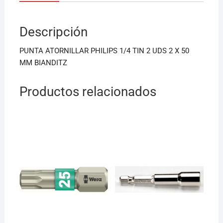
e
l
s
b
A
Descripción
o
p
o
p
PUNTA ATORNILLAR PHILIPS 1/4 TIN 2 UDS 2 X 50
k
MM BIANDITZ
Productos relacionados