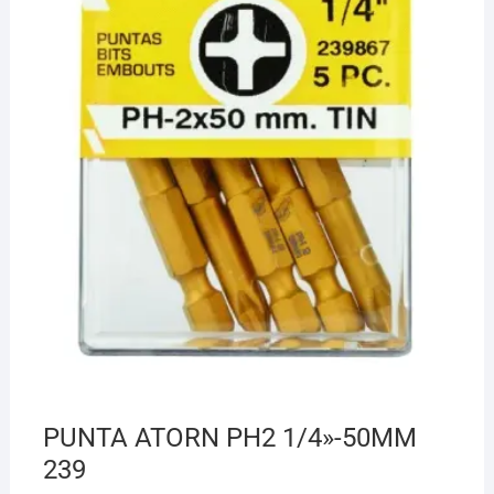
¡Hola! Soy el asesor virtual de Ferretería El Arroyo.
Cuéntame qué necesitas y te ayudo a encontrarlo,
aunque no sepas el nombre exacto
PUNTA ATORN PH2 1/4»-50MM
239