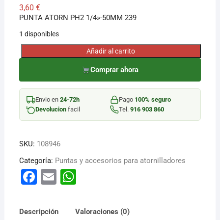
3,60
€
PUNTA ATORN PH2 1/4»-50MM 239
1 disponibles
Añadir al carrito
PUNTA
ATORN
Comprar ahora
PH2
1/4''-50MM
Envio en
24-72h
Pago
100% seguro
239
Devolucion
facil
Tel.
916 903 860
cantidad
SKU:
108946
Categoría:
Puntas y accesorios para atornilladores
F
E
W
a
m
h
c
ai
at
Descripción
Valoraciones (0)