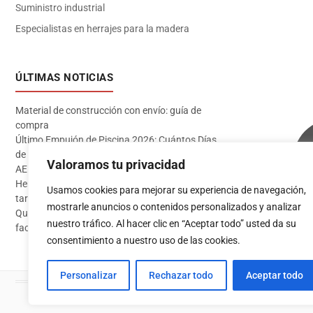
Suministro industrial
Especialistas en herrajes para la madera
ÚLTIMAS NOTICIAS
Material de construcción con envío: guía de
compra
Último Empujón de Piscina 2026: Cuántos Días
de Baño te Quedan en Madrid Sur (Datos
Valoramos tu privacidad
AEMET)
Herramientas imprescindibles para instalar
Usamos cookies para mejorar su experiencia de navegación,
tarima flotante
mostrarle anuncios o contenidos personalizados y analizar
Qué pintura usar en exterior: guía completa para
Acceder
nuestro tráfico. Al hacer clic en “Aceptar todo” usted da su
fachadas 2026
consentimiento a nuestro uso de las cookies.
Personalizar
Rechazar todo
Aceptar todo