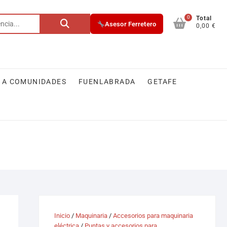
0
Buscar
Total
Asesor Ferretero
0,00 €
por:
 A COMUNIDADES
FUENLABRADA
GETAFE
Inicio
/
Maquinaria
/
Accesorios para maquinaria
eléctrica
/
Puntas y accesorios para