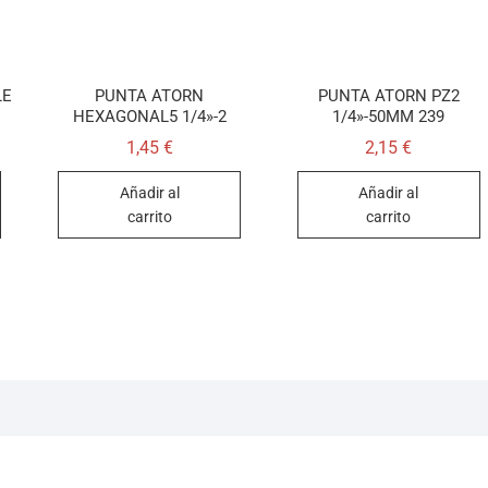
LE
PUNTA ATORN
PUNTA ATORN PZ2
HEXAGONAL5 1/4»-2
1/4»-50MM 239
1,45
€
2,15
€
Añadir al
Añadir al
carrito
carrito