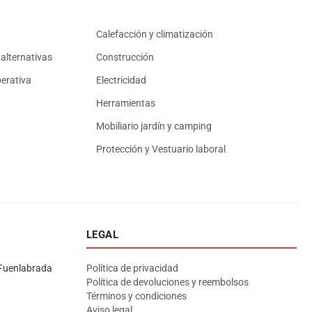
Calefacción y climatización
alternativas
Construcción
erativa
Electricidad
Herramientas
Mobiliario jardín y camping
Protección y Vestuario laboral
LEGAL
Asesor El Arroyo
En línea · responde en segundos
Fuenlabrada
Política de privacidad
Política de devoluciones y reembolsos
Términos y condiciones
Llamar (cerrado)
WhatsApp
Cómo llegar
Aviso legal