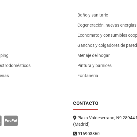
Baño y sanitario
Cogeneración, nuevas energías 
Economato y consumibles coop
Ganchos y colgadores de pared
mping
Menaje del hogar
ectrodomésticos
Pintura y barnices
renas
Fontanería
CONTACTO
Plaza Valdeserrano, N9 28944 
(Madrid)
916903860