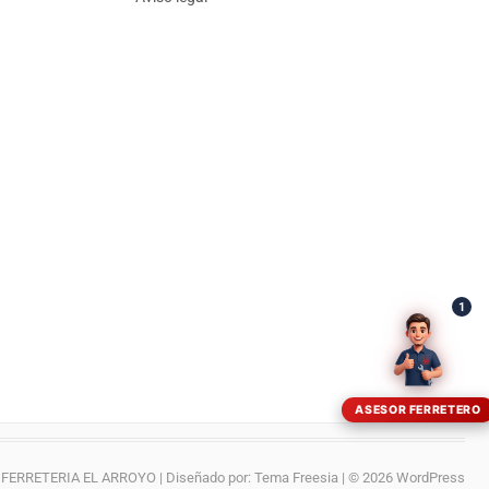
¡Hola! Soy el asesor virtual de Ferretería El Arroyo.
Cuéntame qué necesitas y te ayudo a encontrarlo,
aunque no sepas el nombre exacto
1
ASESOR FERRETERO
FERRETERIA EL ARROYO
| Diseñado por:
Tema Freesia
| © 2026
WordPress