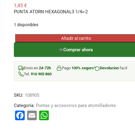
1,45
€
PUNTA ATORN HEXAGONAL3 1/4»-2
1 disponibles
Añadir al carrito
PUNTA
ATORN
Comprar ahora
HEXAGONAL3
1/4''-2
Envio en
24-72h
Pago
100% seguro
Devolucion
facil
cantidad
Tel.
916 903 860
SKU:
108905
Categoría:
Puntas y accesorios para atornilladores
F
E
W
a
m
h
c
ai
at