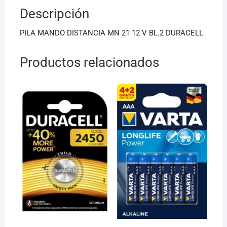
b
A
Descripción
o
p
o
p
PILA MANDO DISTANCIA MN 21 12 V BL.2 DURACELL
k
Productos relacionados