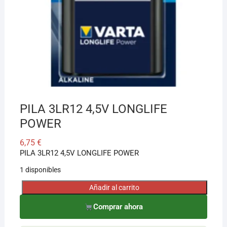
¡Hola! Soy el asesor virtual de Ferretería El Arroyo.
Cuéntame qué necesitas y te ayudo a encontrarlo,
aunque no sepas el nombre exacto
PILA 3LR12 4,5V LONGLIFE
POWER
6,75
€
PILA 3LR12 4,5V LONGLIFE POWER
1 disponibles
Añadir al carrito
PILA
3LR12
Comprar ahora
4,5V