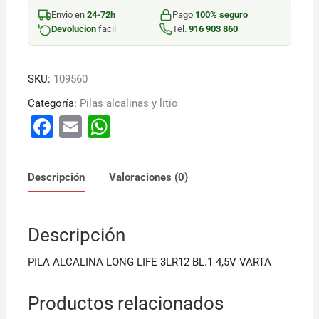
LONGLIFE
Envio en
24-72h
Pago
100% seguro
POWER
Devolucion
facil
Tel.
916 903 860
cantidad
SKU:
109560
Categoría:
Pilas alcalinas y litio
F
E
W
a
m
h
c
ai
at
Descripción
Valoraciones (0)
e
l
s
b
A
Descripción
o
p
o
p
PILA ALCALINA LONG LIFE 3LR12 BL.1 4,5V VARTA
k
Productos relacionados