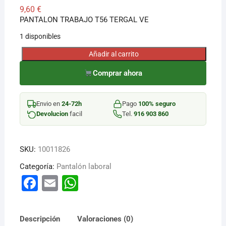
9,60
€
PANTALON TRABAJO T56 TERGAL VE
1 disponibles
Añadir al carrito
PANTALON
TRABAJO
Comprar ahora
T56
TERGAL
Envio en
24-72h
Pago
100% seguro
VE
Devolucion
facil
Tel.
916 903 860
cantidad
SKU:
10011826
Categoría:
Pantalón laboral
F
E
W
a
m
h
c
ai
at
Descripción
Valoraciones (0)