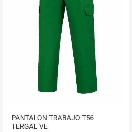
¡Hola! Soy el asesor virtual de Ferretería El Arroyo.
Cuéntame qué necesitas y te ayudo a encontrarlo,
aunque no sepas el nombre exacto
PANTALON TRABAJO T56
TERGAL VE