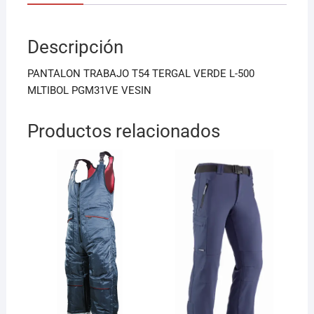
e
l
s
b
A
Descripción
o
p
o
p
PANTALON TRABAJO T54 TERGAL VERDE L-500
k
MLTIBOL PGM31VE VESIN
Productos relacionados