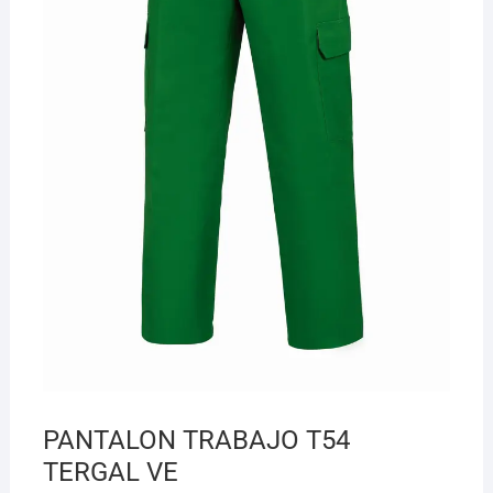
¡Hola! Soy el asesor virtual de Ferretería El Arroyo.
Cuéntame qué necesitas y te ayudo a encontrarlo,
aunque no sepas el nombre exacto
PANTALON TRABAJO T54
TERGAL VE