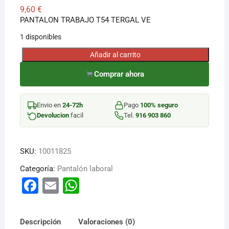
9,60
€
PANTALON TRABAJO T54 TERGAL VE
1 disponibles
Añadir al carrito
PANTALON
TRABAJO
Comprar ahora
T54
TERGAL
Envio en
24-72h
Pago
100% seguro
VE
Devolucion
facil
Tel.
916 903 860
cantidad
SKU:
10011825
Categoría:
Pantalón laboral
F
E
W
a
m
h
c
ai
at
Descripción
Valoraciones (0)