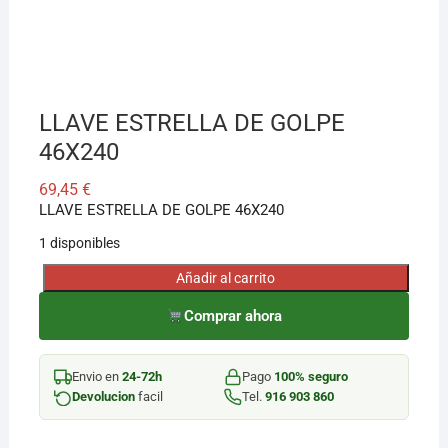
¡Hola! Soy el asesor virtual de Ferretería El Arroyo.
Cuéntame qué necesitas y te ayudo a encontrarlo,
aunque no sepas el nombre exacto
LLAVE ESTRELLA DE GOLPE
46X240
69,45
€
LLAVE ESTRELLA DE GOLPE 46X240
1 disponibles
Añadir al carrito
LLAVE
ESTRELLA
Comprar ahora
DE
GOLPE
Envio en
24-72h
Pago
100% seguro
46X240
Devolucion
facil
Tel.
916 903 860
cantidad