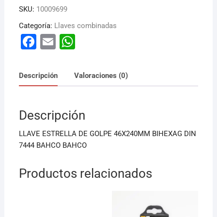
SKU:
10009699
Categoría:
Llaves combinadas
F
E
W
a
m
h
c
ai
at
Descripción
Valoraciones (0)
e
l
s
b
A
Descripción
o
p
o
p
LLAVE ESTRELLA DE GOLPE 46X240MM BIHEXAG DIN
k
7444 BAHCO BAHCO
Productos relacionados