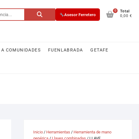
0
Buscar
Total
Asesor Ferretero
0,00 €
por:
 A COMUNIDADES
FUENLABRADA
GETAFE
Inicio
/
Herramientas
/
Herramienta de mano
genérica
/
Llaves combinadas
/ LLAVE