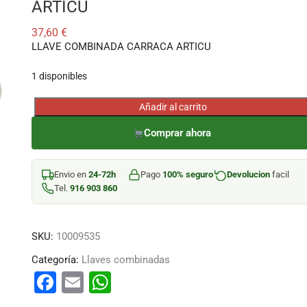
ARTICU
37,60
€
LLAVE COMBINADA CARRACA ARTICU
1 disponibles
Añadir al carrito
LLAVE
COMBINADA
Comprar ahora
CARRACA
ARTICU
Envio en
24-72h
Pago
100% seguro
Devolucion
facil
cantidad
Tel.
916 903 860
SKU:
10009535
Categoría:
Llaves combinadas
F
E
W
a
m
h