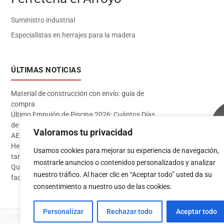
Suministro industrial
Especialistas en herrajes para la madera
ÚLTIMAS NOTICIAS
Material de construcción con envío: guía de
compra
Último Empujón de Piscina 2026: Cuántos Días
de Baño te Quedan en Madrid Sur (Datos
Valoramos tu privacidad
AEMET)
Herramientas imprescindibles para instalar
Usamos cookies para mejorar su experiencia de navegación,
tarima flotante
mostrarle anuncios o contenidos personalizados y analizar
Qué pintura usar en exterior: guía completa para
Acceder
nuestro tráfico. Al hacer clic en “Aceptar todo” usted da su
fachadas 2026
consentimiento a nuestro uso de las cookies.
Personalizar
Rechazar todo
Aceptar todo