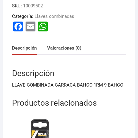
SKU:
10009502
Categoría:
Llaves combinadas
F
E
W
a
m
h
c
ai
at
Descripción
Valoraciones (0)
e
l
s
b
A
Descripción
o
p
o
p
LLAVE COMBINADA CARRACA BAHCO 1RM-9 BAHCO
k
Productos relacionados