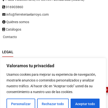
916903860
info@ferreteriaelarroyo.com
Quiénes somos
Catálogos
Contacto
LEGAL
Política de privacidad
Valoramos tu privacidad
Política de devoluciones y reembolsos
1
Términos y condiciones
Usamos cookies para mejorar su experiencia de navegación,
Aviso legal
mostrarle anuncios o contenidos personalizados y analizar
nuestro tráfico. Al hacer clic en “Aceptar todo” usted da su
ASESOR FERRETERO
consentimiento a nuestro uso de las cookies.
Personalizar
Rechazar todo
Aceptar todo
FERRETERIA EL ARROYO
| Diseñado por:
Tema Freesia
| © 2026
WordPress