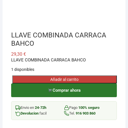
¡Hola! Soy el asesor virtual de Ferretería El Arroyo.
Cuéntame qué necesitas y te ayudo a encontrarlo,
aunque no sepas el nombre exacto
LLAVE COMBINADA CARRACA
BAHCO
29,30
€
LLAVE COMBINADA CARRACA BAHCO
1 disponibles
Añadir al carrito
LLAVE
COMBINADA
Comprar ahora
CARRACA
BAHCO
Envio en
24-72h
Pago
100% seguro
cantidad
Devolucion
facil
Tel.
916 903 860