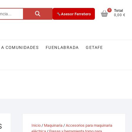
0
Buscar
Total
Asesor Ferretero
0,00 €
por:
 A COMUNIDADES
FUENLABRADA
GETAFE
S
Inicio
/
Maquinaria
/
Accesorios para maquinaria
eléctrica
/
Fresas y herramienta torno para