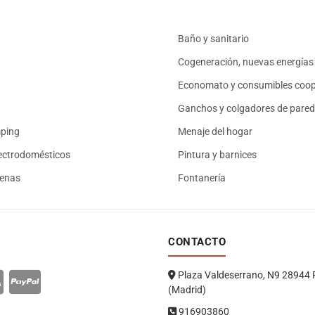
Baño y sanitario
Cogeneración, nuevas energías 
Economato y consumibles coop
Ganchos y colgadores de pared
mping
Menaje del hogar
ectrodomésticos
Pintura y barnices
renas
Fontanería
CONTACTO
Plaza Valdeserrano, N9 28944 
(Madrid)
916903860