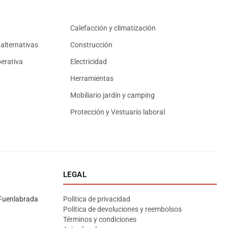
Calefacción y climatización
alternativas
Construcción
erativa
Electricidad
Herramientas
Mobiliario jardín y camping
Protección y Vestuario laboral
LEGAL
Asesor El Arroyo
En línea · responde en segundos
Fuenlabrada
Política de privacidad
Política de devoluciones y reembolsos
Términos y condiciones
Llamar
WhatsApp
Cómo llegar