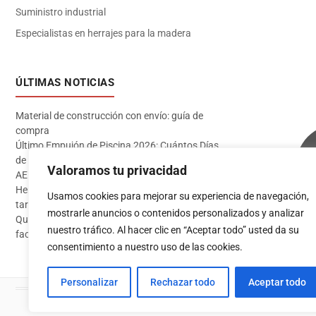
Suministro industrial
Especialistas en herrajes para la madera
ÚLTIMAS NOTICIAS
Material de construcción con envío: guía de
compra
Último Empujón de Piscina 2026: Cuántos Días
de Baño te Quedan en Madrid Sur (Datos
Valoramos tu privacidad
AEMET)
Herramientas imprescindibles para instalar
Usamos cookies para mejorar su experiencia de navegación,
tarima flotante
mostrarle anuncios o contenidos personalizados y analizar
Qué pintura usar en exterior: guía completa para
Acceder
nuestro tráfico. Al hacer clic en “Aceptar todo” usted da su
fachadas 2026
consentimiento a nuestro uso de las cookies.
Personalizar
Rechazar todo
Aceptar todo