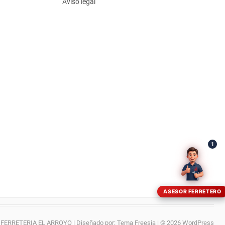
Aviso legal
¡Hola! Soy el asesor virtual de Ferretería El Arroyo.
Cuéntame qué necesitas y te ayudo a encontrarlo,
aunque no sepas el nombre exacto
1
ASESOR FERRETERO
FERRETERIA EL ARROYO
| Diseñado por:
Tema Freesia
| © 2026
WordPress