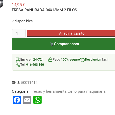
14,95
€
FRESA RANURADA 04X13MM 2 FILOS
7 disponibles
FRESA
Añadir al carrito
RANURADA
Comprar ahora
04X13MM
2
FILOS
Envio en
24-72h
Pago
100% seguro
Devolucion
facil
cantidad
Tel.
916 903 860
SKU:
50011412
Categoría:
Fresas y herramienta torno para maquinaria
F
E
W
a
m
h