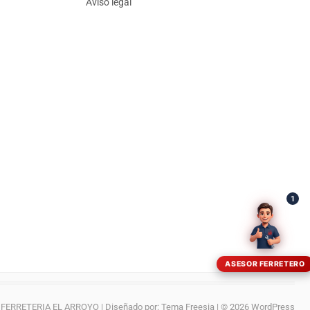
Aviso legal
¡Hola! Soy el asesor virtual de Ferretería El Arroyo.
Cuéntame qué necesitas y te ayudo a encontrarlo,
aunque no sepas el nombre exacto
1
ASESOR FERRETERO
FERRETERIA EL ARROYO
| Diseñado por:
Tema Freesia
| © 2026
WordPress