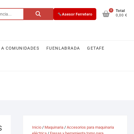
0
Buscar
Total
Asesor Ferretero
0,00 €
por:
 A COMUNIDADES
FUENLABRADA
GETAFE
S
Inicio
/
Maquinaria
/
Accesorios para maquinaria
eléctrica
/
Fresas y herramienta torno para