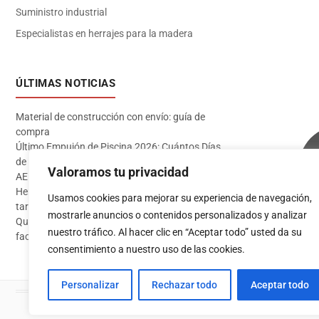
Suministro industrial
Especialistas en herrajes para la madera
ÚLTIMAS NOTICIAS
Material de construcción con envío: guía de
compra
Último Empujón de Piscina 2026: Cuántos Días
de Baño te Quedan en Madrid Sur (Datos
Valoramos tu privacidad
AEMET)
Herramientas imprescindibles para instalar
Usamos cookies para mejorar su experiencia de navegación,
tarima flotante
mostrarle anuncios o contenidos personalizados y analizar
Qué pintura usar en exterior: guía completa para
Acceder
nuestro tráfico. Al hacer clic en “Aceptar todo” usted da su
fachadas 2026
consentimiento a nuestro uso de las cookies.
Personalizar
Rechazar todo
Aceptar todo