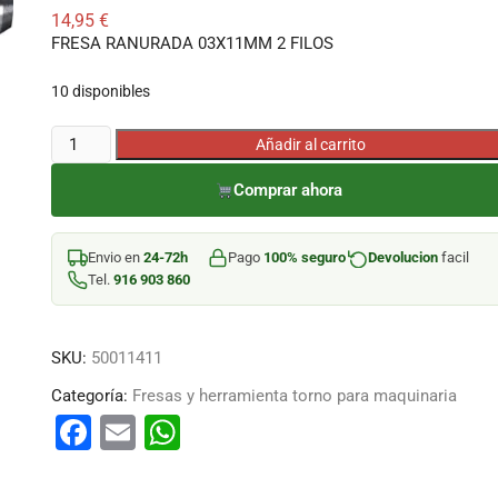
14,95
€
FRESA RANURADA 03X11MM 2 FILOS
10 disponibles
FRESA
Añadir al carrito
RANURADA
Comprar ahora
03X11MM
2
FILOS
Envio en
24-72h
Pago
100% seguro
Devolucion
facil
cantidad
Tel.
916 903 860
SKU:
50011411
Categoría:
Fresas y herramienta torno para maquinaria
F
E
W
a
m
h