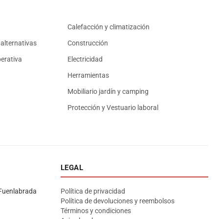
Calefacción y climatización
alternativas
Construcción
erativa
Electricidad
Herramientas
Mobiliario jardín y camping
Protección y Vestuario laboral
LEGAL
Asesor El Arroyo
En línea · responde en segundos
Fuenlabrada
Política de privacidad
Política de devoluciones y reembolsos
Términos y condiciones
Llamar (cerrado)
WhatsApp
Cómo llegar