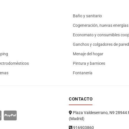
Baño y sanitario
Cogeneración, nuevas energías 
Economato y consumibles coop
Ganchos y colgadores de pared
mping
Menaje del hogar
ectrodomésticos
Pintura y barnices
renas
Fontanería
CONTACTO
Plaza Valdeserrano, N9 28944 
(Madrid)
916903860