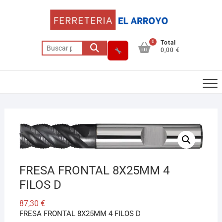
Saltar
al
contenido
0
Total
Buscar
0,00 €
por:
Asesor El Arroyo
En línea · responde en segundos
FRESA FRONTAL 8X25MM 4
Llamar (cerrado)
WhatsApp
Cómo llegar
FILOS D
87,30
€
FRESA FRONTAL 8X25MM 4 FILOS D