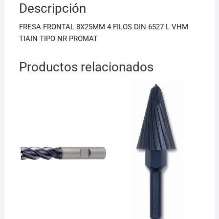
Descripción
o
p
o
p
FRESA FRONTAL 8X25MM 4 FILOS DIN 6527 L VHM
k
TIAIN TIPO NR PROMAT
Productos relacionados