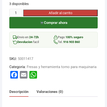
3 disponibles
¡Hola! Soy el asesor virtual de Ferretería El Arroyo.
FRESA
Añadir al carrito
Cuéntame qué necesitas y te ayudo a encontrarlo,
FRONTAL
aunque no sepas el nombre exacto
Comprar ahora
8X25MM
4
FILOS
Envio en
24-72h
Pago
100% seguro
D
Devolucion
facil
Tel.
916 903 860
cantidad
SKU:
50011417
Categoría:
Fresas y herramienta torno para maquinaria
F
E
W
a
m
h
c
ai
at
Descripción
Valoraciones (0)
e
l
s
b
A