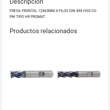
Descripción
o
p
o
p
FRESA FRONTAL 12X63MM 4 FILOS DIN 844 HSS-CO
k
PM TIPO HR PROMAT
Productos relacionados