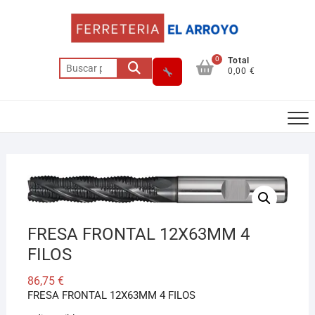
Saltar
al
contenido
0
Total
Buscar
0,00 €
por:
Asesor El Arroyo
En línea · responde en segundos
FRESA FRONTAL 12X63MM 4
Llamar
WhatsApp
Cómo llegar
FILOS
86,75
€
FRESA FRONTAL 12X63MM 4 FILOS