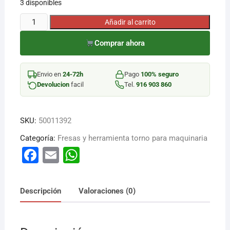
3 disponibles
FRESA
Añadir al carrito
¡Hola! Soy el asesor virtual de Ferretería El Arroyo.
FRONTAL
Cuéntame qué necesitas y te ayudo a encontrarlo,
Comprar ahora
12X63MM
aunque no sepas el nombre exacto
4
FILOS
Envio en
24-72h
Pago
100% seguro
cantidad
Devolucion
facil
Tel.
916 903 860
SKU:
50011392
Categoría:
Fresas y herramienta torno para maquinaria
F
E
W
a
m
h
c
ai
at
Descripción
Valoraciones (0)
e
l
s
b
A