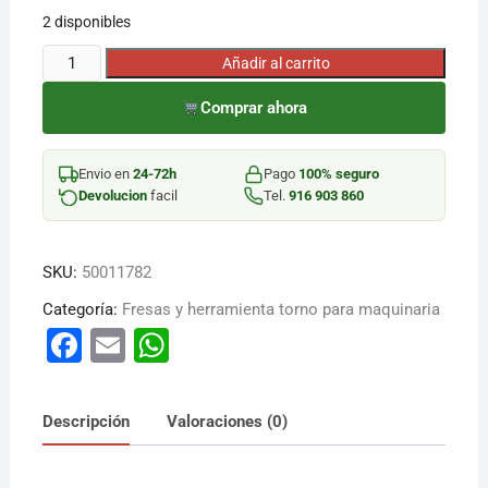
2 disponibles
¡Hola! Soy el asesor virtual de Ferretería El Arroyo.
FRESA
Añadir al carrito
Cuéntame qué necesitas y te ayudo a encontrarlo,
ESFÉRICA
aunque no sepas el nombre exacto
Comprar ahora
FRONTAL
20X40MM
cantidad
Envio en
24-72h
Pago
100% seguro
Devolucion
facil
Tel.
916 903 860
SKU:
50011782
Categoría:
Fresas y herramienta torno para maquinaria
F
E
W
a
m
h
c
ai
at
Descripción
Valoraciones (0)
e
l
s
b
A