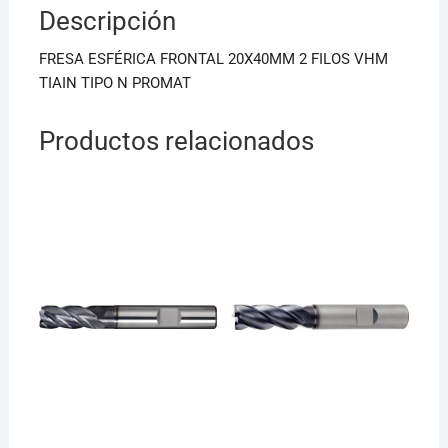
Descripción
o
p
o
p
FRESA ESFÉRICA FRONTAL 20X40MM 2 FILOS VHM
k
TIAIN TIPO N PROMAT
Productos relacionados