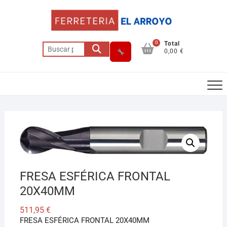
Saltar
al
contenido
0
Total
Buscar
0,00 €
por:
Asesor El Arroyo
En línea · responde en segundos
FRESA ESFÉRICA FRONTAL
Llamar
WhatsApp
Cómo llegar
20X40MM
511,95
€
FRESA ESFÉRICA FRONTAL 20X40MM