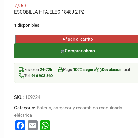
7,95
€
ESCOBILLA HTA.ELEC 1848J 2 PZ
1 disponibles
Añadir al carrito
ESCOBILLA
HTA.ELEC
Comprar ahora
1848J
2
Envio en
24-72h
Pago
100% seguro
Devolucion
facil
PZ
Tel.
916 903 860
cantidad
SKU:
109224
Categoría:
Batería, cargador y recambios maquinaria
eléctrica
F
E
W
a
m
h