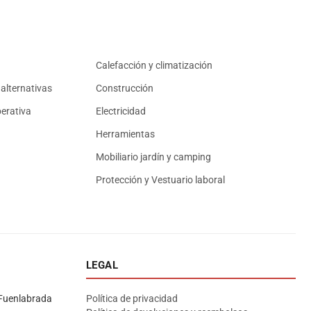
Calefacción y climatización
alternativas
Construcción
erativa
Electricidad
Herramientas
Mobiliario jardín y camping
Protección y Vestuario laboral
LEGAL
Asesor El Arroyo
En línea · responde en segundos
Fuenlabrada
Política de privacidad