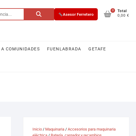
0
Buscar
Total
Asesor Ferretero
0,00 €
por:
 A COMUNIDADES
FUENLABRADA
GETAFE
Inicio
/
Maquinaria
/
Accesorios para maquinaria
eléctrica
/
Batería, cargador y recambios