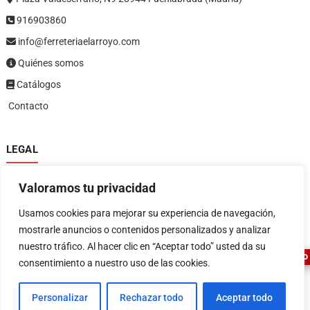
916903860
info@ferreteriaelarroyo.com
Quiénes somos
Catálogos
Contacto
LEGAL
Política de privacidad
Valoramos tu privacidad
Política de devoluciones y reembolsos
1
Términos y condiciones
Usamos cookies para mejorar su experiencia de navegación,
Aviso legal
mostrarle anuncios o contenidos personalizados y analizar
nuestro tráfico. Al hacer clic en “Aceptar todo” usted da su
ASESOR FERRETERO
consentimiento a nuestro uso de las cookies.
Personalizar
Rechazar todo
Aceptar todo
FERRETERIA EL ARROYO
| Diseñado por:
Tema Freesia
| © 2026
WordPress