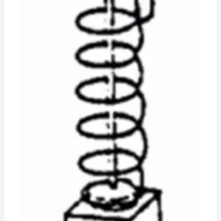
¡Hola! Soy el asesor virtual de Ferretería El Arroyo.
Cuéntame qué necesitas y te ayudo a encontrarlo,
aunque no sepas el nombre exacto