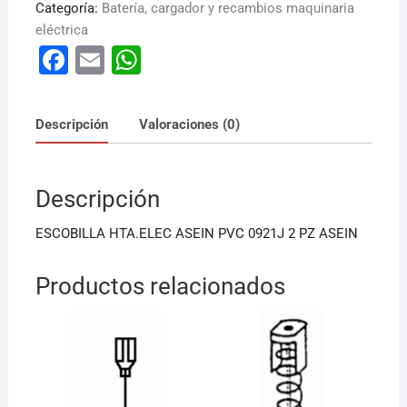
Categoría:
Batería, cargador y recambios maquinaria
eléctrica
F
E
W
a
m
h
c
ai
at
Descripción
Valoraciones (0)
e
l
s
b
A
Descripción
o
p
o
p
ESCOBILLA HTA.ELEC ASEIN PVC 0921J 2 PZ ASEIN
k
Productos relacionados