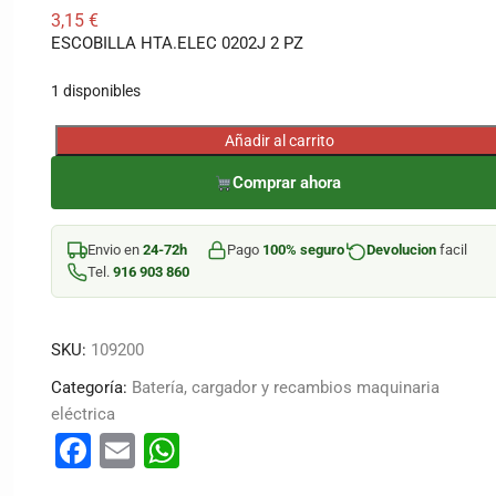
3,15
€
ESCOBILLA HTA.ELEC 0202J 2 PZ
1 disponibles
Añadir al carrito
ESCOBILLA
HTA.ELEC
Comprar ahora
0202J
2
Envio en
24-72h
Pago
100% seguro
Devolucion
facil
PZ
Tel.
916 903 860
cantidad
SKU:
109200
Categoría:
Batería, cargador y recambios maquinaria
eléctrica
F
E
W
a
m
h