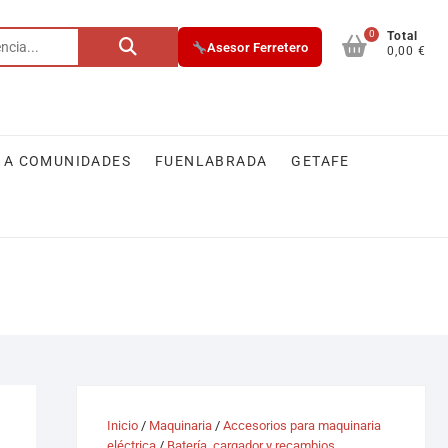
0
Buscar
Total
Asesor Ferretero
0,00 €
por:
 A COMUNIDADES
FUENLABRADA
GETAFE
Inicio
/
Maquinaria
/
Accesorios para maquinaria
eléctrica
/
Batería, cargador y recambios