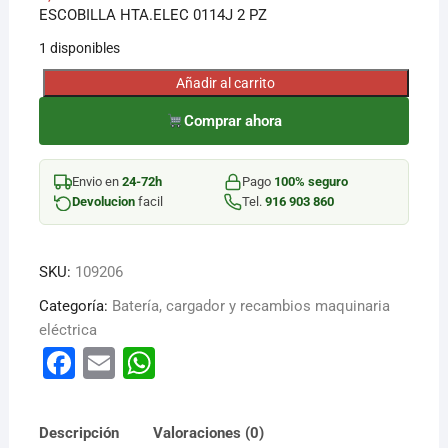
ESCOBILLA HTA.ELEC 0114J 2 PZ
1 disponibles
Añadir al carrito
ESCOBILLA
HTA.ELEC
Comprar ahora
0114J
2
Envio en
24-72h
Pago
100% seguro
PZ
Devolucion
facil
Tel.
916 903 860
cantidad
SKU:
109206
Categoría:
Batería, cargador y recambios maquinaria
eléctrica
F
E
W
a
m
h
c
ai
at
Descripción
Valoraciones (0)