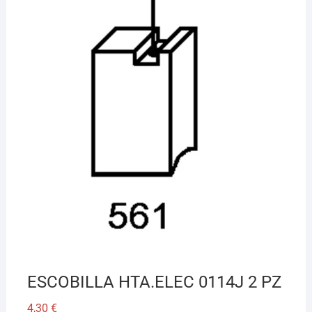
¡Hola! Soy el asesor virtual de Ferretería El Arroyo.
Cuéntame qué necesitas y te ayudo a encontrarlo,
aunque no sepas el nombre exacto
ESCOBILLA HTA.ELEC 0114J 2 PZ
4,30
€