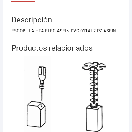
e
l
s
b
A
Descripción
o
p
o
p
ESCOBILLA HTA.ELEC ASEIN PVC 0114J 2 PZ ASEIN
k
Productos relacionados