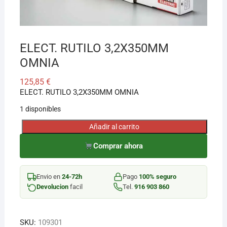
¡Hola! Soy el asesor virtual de Ferretería El Arroyo.
Cuéntame qué necesitas y te ayudo a encontrarlo,
ELECT. RUTILO 3,2X350MM
aunque no sepas el nombre exacto
OMNIA
125,85
€
ELECT. RUTILO 3,2X350MM OMNIA
1 disponibles
Añadir al carrito
ELECT.
RUTILO
Comprar ahora
3,2X350MM
OMNIA
Envio en
24-72h
Pago
100% seguro
cantidad
Devolucion
facil
Tel.
916 903 860
SKU:
109301