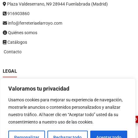
Plaza Valdeserrano, N9 28944 Fuenlabrada (Madrid)
916903860
info@ferreteriaelarroyo.com
Quiénes somos
Catálogos
Contacto
LEGAL
Política de privacidad
Valoramos tu privacidad
Política de devoluciones y reembolsos
1
Términos y condiciones
Usamos cookies para mejorar su experiencia de navegación,
Aviso legal
mostrarle anuncios o contenidos personalizados y analizar
nuestro tráfico. Al hacer clic en “Aceptar todo” usted da su
ASESOR FERRETERO
consentimiento a nuestro uso de las cookies.
Personalizar
Rechazar todo
Aceptar todo