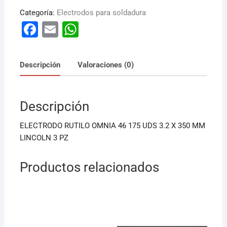
Categoría:
Electrodos para soldadura
F
E
W
a
m
h
c
ai
at
Descripción
Valoraciones (0)
e
l
s
b
A
Descripción
o
p
o
p
ELECTRODO RUTILO OMNIA 46 175 UDS 3.2 X 350 MM
k
LINCOLN 3 PZ
Productos relacionados