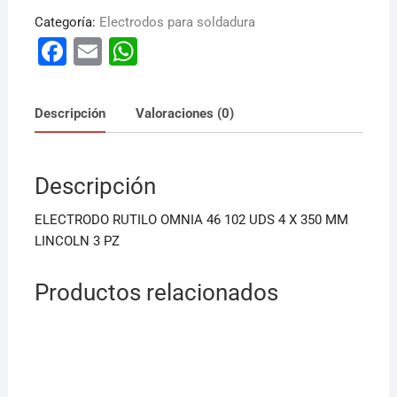
Categoría:
Electrodos para soldadura
F
E
W
a
m
h
c
ai
at
Descripción
Valoraciones (0)
e
l
s
b
A
Descripción
o
p
o
p
ELECTRODO RUTILO OMNIA 46 102 UDS 4 X 350 MM
k
LINCOLN 3 PZ
Productos relacionados