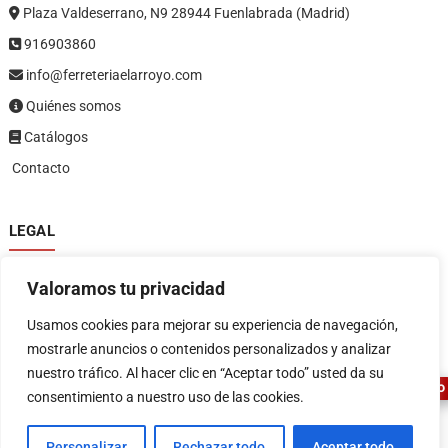
Plaza Valdeserrano, N9 28944 Fuenlabrada (Madrid)
916903860
info@ferreteriaelarroyo.com
Quiénes somos
Catálogos
Contacto
LEGAL
Política de privacidad
Valoramos tu privacidad
Política de devoluciones y reembolsos
1
Términos y condiciones
Usamos cookies para mejorar su experiencia de navegación,
Aviso legal
mostrarle anuncios o contenidos personalizados y analizar
nuestro tráfico. Al hacer clic en “Aceptar todo” usted da su
ASESOR FERRETERO
consentimiento a nuestro uso de las cookies.
Personalizar
Rechazar todo
Aceptar todo