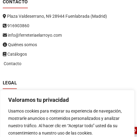
CONTACTO
Plaza Valdeserrano, N9 28944 Fuenlabrada (Madrid)
916903860
info@ferreteriaelarroyo.com
Quiénes somos
Catálogos
Contacto
LEGAL
Política de privacidad
Valoramos tu privacidad
Política de devoluciones y reembolsos
1
Términos y condiciones
Usamos cookies para mejorar su experiencia de navegación,
Aviso legal
mostrarle anuncios o contenidos personalizados y analizar
nuestro tráfico. Al hacer clic en “Aceptar todo” usted da su
ASESOR FERRETERO
consentimiento a nuestro uso de las cookies.