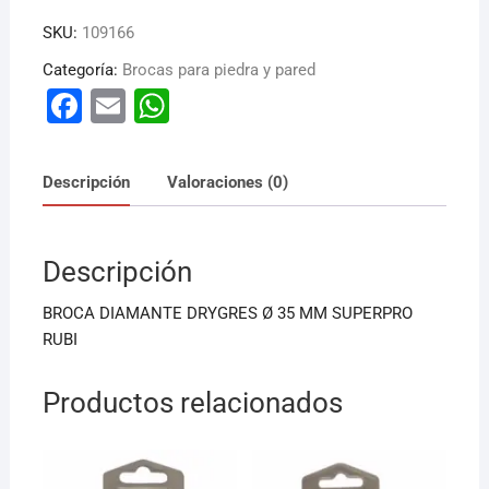
SKU:
109166
Categoría:
Brocas para piedra y pared
F
E
W
a
m
h
c
ai
at
Descripción
Valoraciones (0)
e
l
s
b
A
Descripción
o
p
o
p
BROCA DIAMANTE DRYGRES Ø 35 MM SUPERPRO
k
RUBI
Productos relacionados