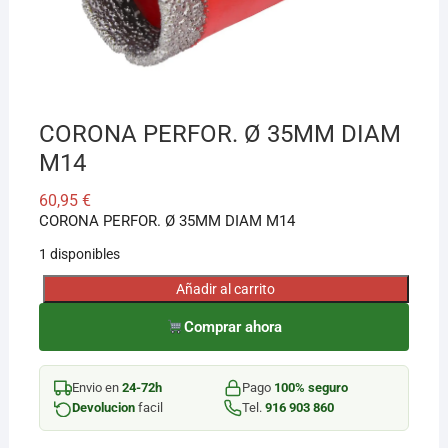
¡Hola! Soy el asesor virtual de Ferretería El Arroyo.
Cuéntame qué necesitas y te ayudo a encontrarlo,
aunque no sepas el nombre exacto
CORONA PERFOR. Ø 35MM DIAM
M14
60,95
€
CORONA PERFOR. Ø 35MM DIAM M14
1 disponibles
Añadir al carrito
CORONA
PERFOR.
Comprar ahora
Ø
35MM
Envio en
24-72h
Pago
100% seguro
DIAM
Devolucion
facil
Tel.
916 903 860
M14
cantidad