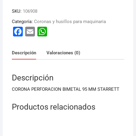
SKU:
106908
Categoría:
Coronas y husillos para maquinaria
F
E
W
a
m
h
c
ai
at
Descripción
Valoraciones (0)
e
l
s
b
A
Descripción
o
p
o
p
CORONA PERFORACION BIMETAL 95 MM STARRETT
k
Productos relacionados