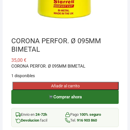
¡Hola! Soy el asesor virtual de Ferretería El Arroyo.
Cuéntame qué necesitas y te ayudo a encontrarlo,
aunque no sepas el nombre exacto
CORONA PERFOR. Ø 095MM
BIMETAL
35,00
€
CORONA PERFOR. Ø 095MM BIMETAL
1 disponibles
Añadir al carrito
CORONA
PERFOR.
Comprar ahora
Ø
095MM
Envio en
24-72h
Pago
100% seguro
BIMETAL
Devolucion
facil
Tel.
916 903 860
cantidad