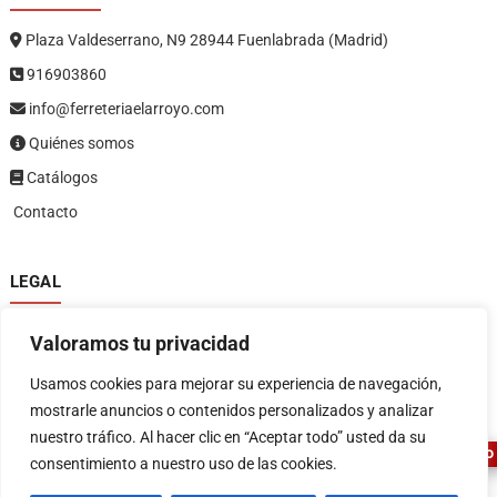
Plaza Valdeserrano, N9 28944 Fuenlabrada (Madrid)
916903860
info@ferreteriaelarroyo.com
Quiénes somos
Catálogos
Contacto
LEGAL
Política de privacidad
Valoramos tu privacidad
Política de devoluciones y reembolsos
1
Términos y condiciones
Usamos cookies para mejorar su experiencia de navegación,
Aviso legal
mostrarle anuncios o contenidos personalizados y analizar
nuestro tráfico. Al hacer clic en “Aceptar todo” usted da su
ASESOR FERRETERO
consentimiento a nuestro uso de las cookies.