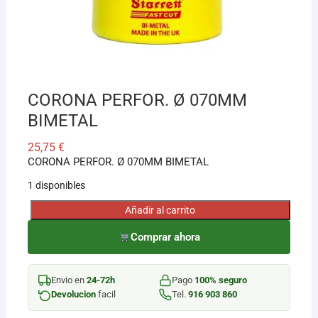
¡Hola! Soy el asesor virtual de Ferretería El Arroyo.
Cuéntame qué necesitas y te ayudo a encontrarlo,
aunque no sepas el nombre exacto
CORONA PERFOR. Ø 070MM
BIMETAL
25,75
€
CORONA PERFOR. Ø 070MM BIMETAL
1 disponibles
Añadir al carrito
CORONA
PERFOR.
Comprar ahora
Ø
070MM
Envio en
24-72h
Pago
100% seguro
BIMETAL
Devolucion
facil
Tel.
916 903 860
cantidad