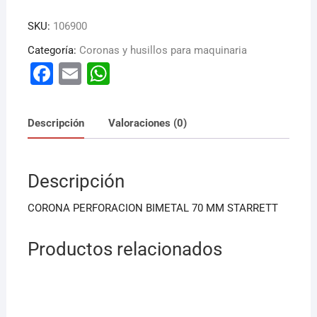
SKU:
106900
Categoría:
Coronas y husillos para maquinaria
F
E
W
a
m
h
c
ai
at
Descripción
Valoraciones (0)
e
l
s
b
A
Descripción
o
p
o
p
CORONA PERFORACION BIMETAL 70 MM STARRETT
k
Productos relacionados