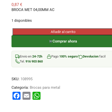
0,87
€
BROCA MET 04,00MM AC
1 disponibles
Añadir al carrito
BROCA
MET
Comprar ahora
04,00MM
AC
Envio en
24-72h
Pago
100% seguro
Devolucion
facil
cantidad
Tel.
916 903 860
SKU:
108995
Categoría:
Brocas para metal
F
E
W
a
m
h
c
ai
at