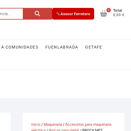
0
Buscar
Total
Asesor Ferretero
0,00 €
por:
 A COMUNIDADES
FUENLABRADA
GETAFE
Inicio
/
Maquinaria
/
Accesorios para maquinaria
eléctrica
/
Brocas para metal
/ BROCA MET