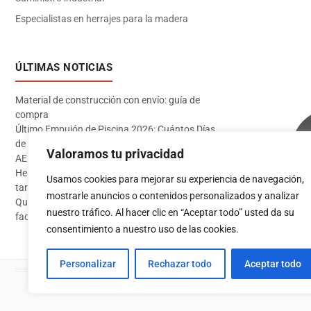
Especialistas en herrajes para la madera
ÚLTIMAS NOTICIAS
Material de construcción con envío: guía de
compra
Último Empujón de Piscina 2026: Cuántos Días
de Baño te Quedan en Madrid Sur (Datos
Valoramos tu privacidad
AEMET)
Herramientas imprescindibles para instalar
Usamos cookies para mejorar su experiencia de navegación,
tarima flotante
mostrarle anuncios o contenidos personalizados y analizar
Qué pintura usar en exterior: guía completa para
Acceder
nuestro tráfico. Al hacer clic en “Aceptar todo” usted da su
fachadas 2026
consentimiento a nuestro uso de las cookies.
Personalizar
Rechazar todo
Aceptar todo