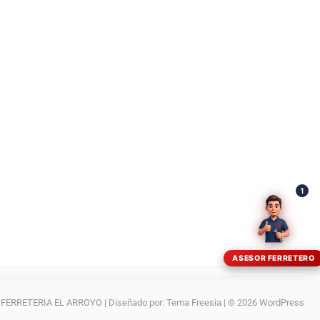
¡Hola! Soy el asesor virtual de Ferretería El Arroyo.
Cuéntame qué necesitas y te ayudo a encontrarlo,
aunque no sepas el nombre exacto
1
ASESOR FERRETERO
FERRETERIA EL ARROYO
| Diseñado por:
Tema Freesia
| © 2026
WordPress