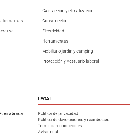
Calefacción y climatización
alternativas
Construcción
erativa
Electricidad
Herramientas
Mobiliario jardín y camping
Protección y Vestuario laboral
LEGAL
Asesor El Arroyo
En línea · responde en segundos
Fuenlabrada
Política de privacidad
Política de devoluciones y reembolsos
Términos y condiciones
Llamar (cerrado)
WhatsApp
Cómo llegar
Aviso legal